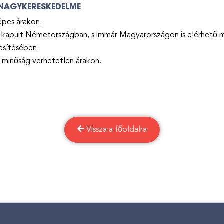
K NAGYKERESKEDELME
épes árakon.
apuit Németországban, s immár Magyarországon is elérhető meg
esítésében.
 minőság verhetetlen árakon.
Vissza a főoldalra