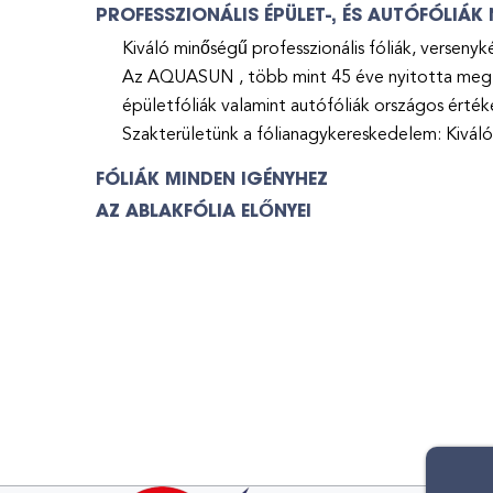
PROFESSZIONÁLIS ÉPÜLET-, ÉS AUTÓFÓLIÁ
Kiváló minőségű professzionális fóliák, versenyk
Az AQUASUN , több mint 45 éve nyitotta meg k
épületfóliák valamint autófóliák országos érték
Szakterületünk a fólianagykereskedelem: Kiváló
FÓLIÁK MINDEN IGÉNYHEZ
AZ ABLAKFÓLIA ELŐNYEI