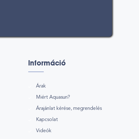
Információ
Árak
Miért Aquasun?
Árajánlat kérése, megrendelés
Kapcsolat
Videók