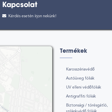
Kapcsolat
Kérdés esetén írjon nekünk!
Termékek
Karosszériavédő
Autóüveg fóliák
UV elleni védőfóliák
Antigraffiti fóliák
Biztonsági / törésgátló,
szilánkvédő fóliák