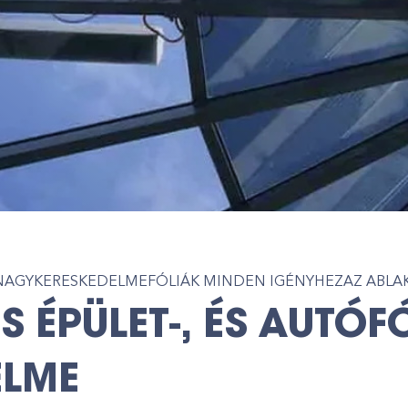
K NAGYKERESKEDELME
FÓLIÁK MINDEN IGÉNYHEZ
AZ ABLA
S ÉPÜLET-, ÉS AUTÓF
ELME