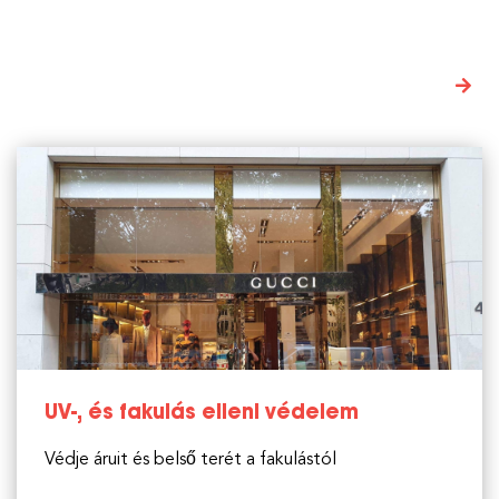
HÍREK AZ AQUASUN ABLAKFÓLIA
Hírek
VILÁGÁBÓL
UV-, és fakulás elleni védelem
Védje áruit és belső terét a fakulástól