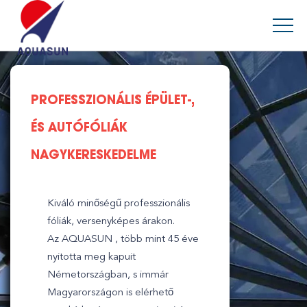
PROFESSZIONÁLIS ÉPÜLET-,
ÉS AUTÓFÓLIÁK
NAGYKERESKEDELME
Kiváló minőségű professzionális
fóliák, versenyképes árakon.
Az AQUASUN , több mint 45 éve
nyitotta meg kapuit
Németországban, s immár
Magyarországon is elérhető