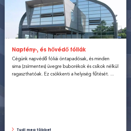
Napfény-, és hővédő fóliák
Cégünk napvédő fóliái öntapadósak, és minden
sima (zsírmentes) üvegre buborékok és csíkok nélkül
ragaszthatóak. Ez csökkenti a helyiség fűtését. ...
Tudj meg többet