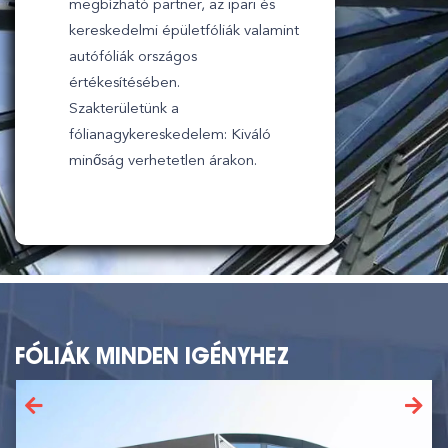
megbízható partner, az ipari és
kereskedelmi épületfóliák valamint
autófóliák országos
értékesítésében.
Szakterületünk a
fólianagykereskedelem: Kiváló
minőság verhetetlen árakon.
FÓLIÁK MINDEN IGÉNYHEZ