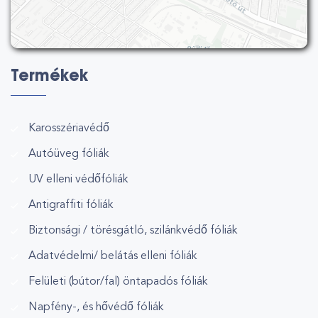
Termékek
Karosszériavédő
Autóüveg fóliák
UV elleni védőfóliák
Antigraffiti fóliák
Biztonsági / törésgátló, szilánkvédő fóliák
Adatvédelmi/ belátás elleni fóliák
Felületi (bútor/fal) öntapadós fóliák
Napfény-, és hővédő fóliák