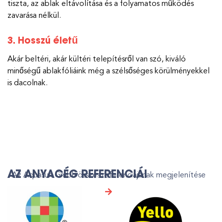
tiszta, az ablak eltávolítása és a folyamatos működés
zavarása nélkül.
3. Hosszú életű
Akár beltéri, akár kültéri telepítésről van szó, kiváló
minőségű ablakfóliáink még a szélsőséges körülményekkel
is dacolnak.
AZ ANYACÉG REFERENCIÁI
Az Aquasun Gmbh összes referenciájának megjelenítése