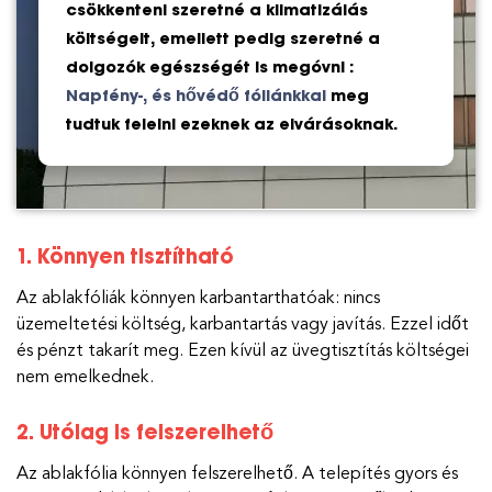
csökkenteni szeretné a klimatizálás
költségeit, emellett pedig szeretné a
dolgozók egészségét is megóvni :
Napfény-, és hővédő fóliánkkal
meg
tudtuk felelni ezeknek az elvárásoknak.
1. Könnyen tisztítható
Az ablakfóliák könnyen karbantarthatóak: nincs
üzemeltetési költség, karbantartás vagy javítás. Ezzel időt
és pénzt takarít meg. Ezen kívül az üvegtisztítás költségei
nem emelkednek.
2. Utólag is felszerelhető
Az ablakfólia könnyen felszerelhető. A telepítés gyors és