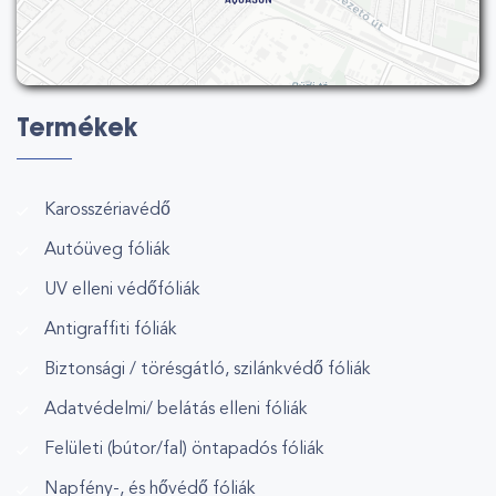
Termékek
Karosszériavédő
Autóüveg fóliák
UV elleni védőfóliák
Antigraffiti fóliák
Biztonsági / törésgátló, szilánkvédő fóliák
Adatvédelmi/ belátás elleni fóliák
Felületi (bútor/fal) öntapadós fóliák
Napfény-, és hővédő fóliák